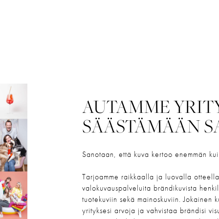
AUTAMME YRIT
SÄÄSTÄMÄÄN S
Sanotaan, että kuva kertoo enemmän kuin
Tarjoamme raikkaalla ja luovalla otteella
valokuvauspalveluita brändikuvista henkil
tuotekuviin sekä mainoskuviin. Jokainen k
yrityksesi arvoja ja vahvistaa brändisi visu