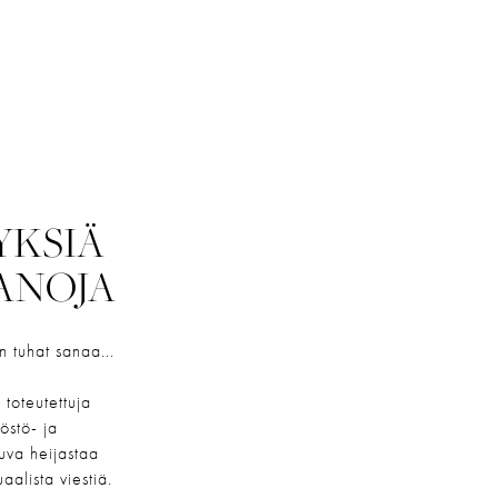
YKSIÄ
ANOJA
 tuhat sanaa...
 toteutettuja
östö- ja
uva heijastaa
aalista viestiä.