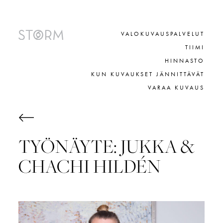
Skip
to
content
VALOKUVAUSPALVELUT
TIIMI
HINNASTO
KUN KUVAUKSET JÄNNITTÄVÄT
VARAA KUVAUS
TYÖNÄYTE: JUKKA &
CHACHI HILDÉN