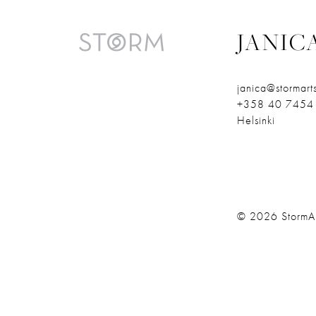
JANIC
janica@stormarts
+358 40 7454
Helsinki
© 2026
StormA