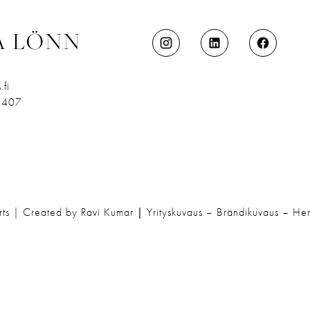
A LÖNN
.fi
 407
rts | Created by Ravi Kumar
|
Yrityskuvaus – Brändikuvaus – He