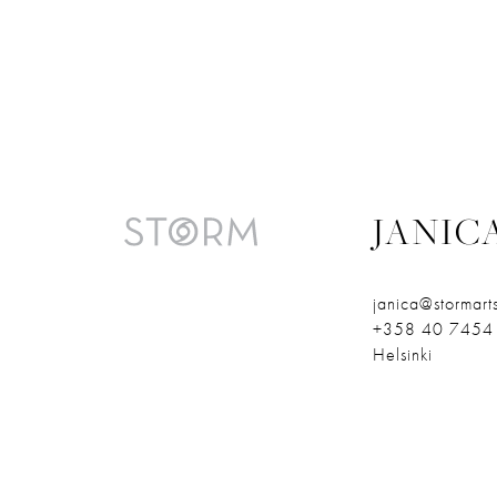
JANIC
janica@stormarts
+358 40 7454
Helsinki