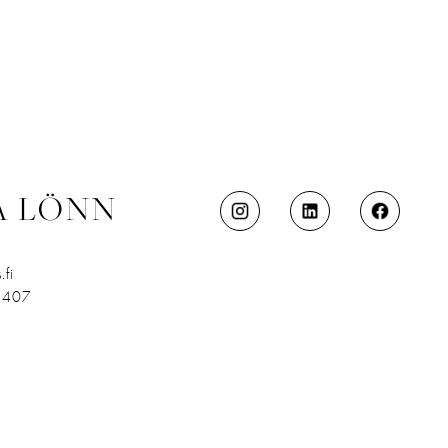
A LÖNN
.fi
 407