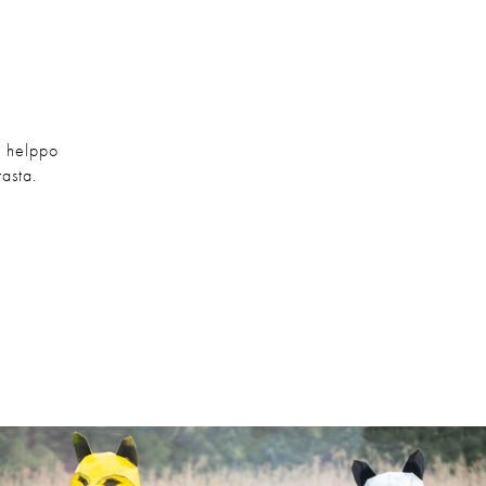
li helppo
asta.