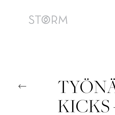
Skip
to
content
TYÖNÄ
KICKS 