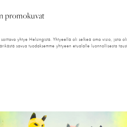
en promokuvat
soittava yhtye Helsingistä. Yhtyeellä oli selkeä oma visio, jota o
rikästä savua tuodaksemme yhtyeen etualalle luonnollisesta taust