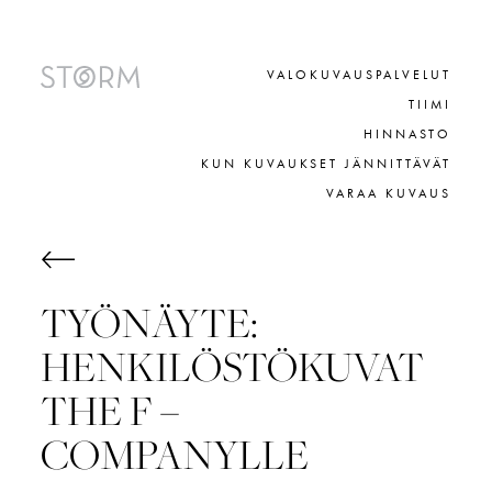
Skip
to
content
VALOKUVAUSPALVELUT
TIIMI
HINNASTO
KUN KUVAUKSET JÄNNITTÄVÄT
VARAA KUVAUS
TYÖNÄYTE:
HENKILÖSTÖKUVAT
THE F –
COMPANYLLE