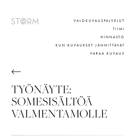
Skip
to
content
VALOKUVAUSPALVELUT
TIIMI
HINNASTO
KUN KUVAUKSET JÄNNITTÄVÄT
VARAA KUVAUS
TYÖNÄYTE:
SOMESISÄLTÖÄ
VALMENTAMOLLE