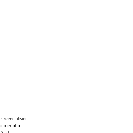
ön vahvuuksia
ta pohjalta
tänyt