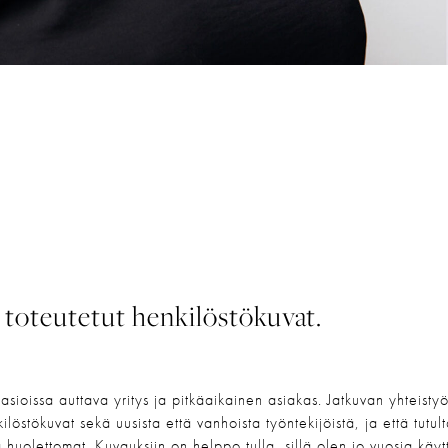
toteutetut henkilöstökuvat.
sioissa auttava yritys ja pitkäaikainen asiakas. Jatkuvan yhteisty
löstökuvat sekä uusista että vanhoista työntekijöistä, ja että tutul
 huolettomat. Kuvauksiin on helppo tulla, sillä olen jo vuosia käyt