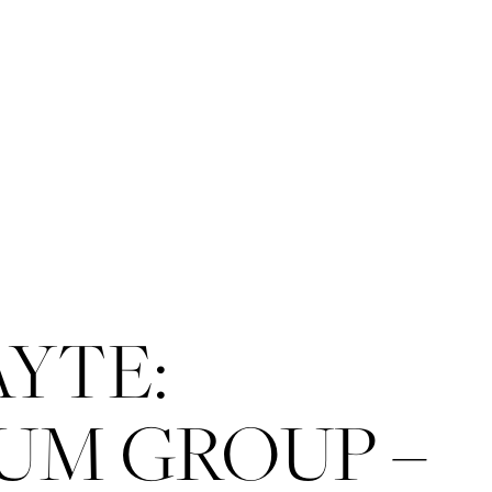
YTE:
UM GROUP –