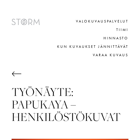
Skip
to
content
VALOKUVAUSPALVELUT
TIIMI
HINNASTO
KUN KUVAUKSET JÄNNITTÄVÄT
VARAA KUVAUS
TYÖNÄYTE:
PAPUKAYA –
HENKILÖSTÖKUVAT